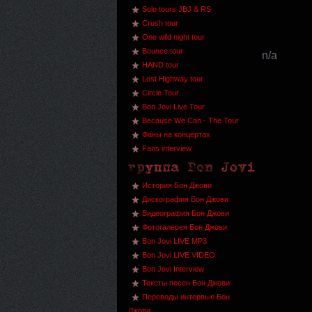
Solo tours JBJ & RS
Crush tour
One wild night tour
Bounce tour
n/a
HAND tour
Lost Highway tour
Circle Tour
Bon Jovi Live Tour
Because We Can - The Tour
Фаны на концертах
Fans interview
История Бон Джови
Дискография Бон Джови
Видеография Бон Джови
Фотогалерея Бон Джови
Bon Jovi LIVE MP3
Bon Jovi LIVE VIDEO
Bon Jovi Interview
Тексты песен Бон Джови
Переводы интервью Бон
Джови