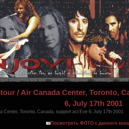
ДИЯ КОНЦЕРТОВ BON JOVI
ФОРУМ
РЕЦЕНЗИИ
ПЕРЕВОДЫ
КЛУБ
tour
/ Air Canada Center, Toronto, C
6, July 17th 2001
a Center, Toronto, Canada, support act Eve 6, July 17th 2001
Посмотреть ФОТО с данного конц