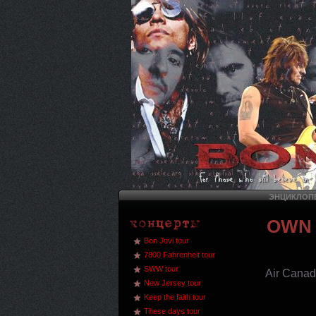
ЭНЦИКЛОПЕ
OWN 
Bon Jovi tour
7800 Fahrenheit tour
SWW tour
Air Canad
New Jersey tour
Keep the faith tour
These days tour