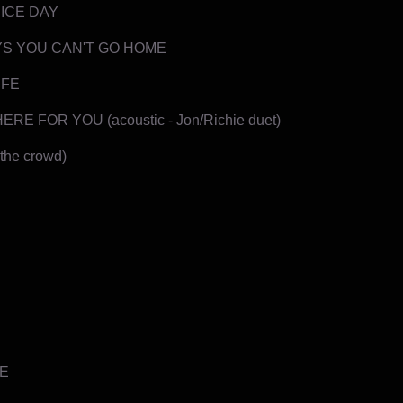
NICE DAY
S YOU CAN'T GO HOME
IFE
HERE FOR YOU (acoustic - Jon/Richie duet)
the crowd)
E