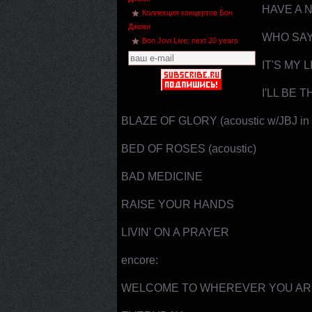
HAVE A 
Коллекция концертов Бон
Джови
WHO SAY
Bon Jovi Live: next 20 years
IT'S MY L
I'LL BE T
BLAZE OF GLORY (acoustic w/JBJ in 
BED OF ROSES (acoustic)
BAD MEDICINE
RAISE YOUR HANDS
LIVIN' ON A PRAYER
encore:
WELCOME TO WHEREVER YOU AR