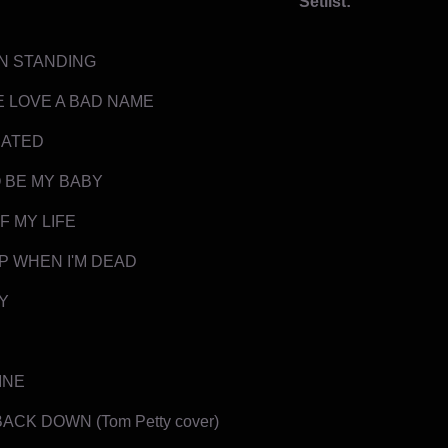
Setlist:
N STANDING
E LOVE A BAD NAME
CATED
 BE MY BABY
F MY LIFE
EP WHEN I'M DEAD
Y
INE
BACK DOWN (Tom Petty cover)