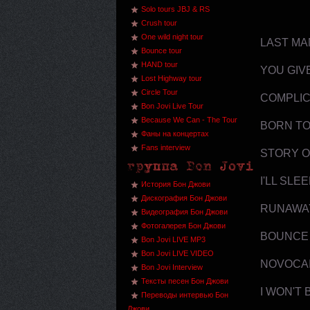
Solo tours JBJ & RS
Crush tour
One wild night tour
LAST MA
Bounce tour
HAND tour
YOU GIV
Lost Highway tour
Circle Tour
COMPLI
Bon Jovi Live Tour
Because We Can - The Tour
BORN TO
Фаны на концертах
Fans interview
STORY O
I'LL SLE
История Бон Джови
Дискография Бон Джови
RUNAWA
Видеография Бон Джови
Фотогалерея Бон Джови
BOUNCE
Bon Jovi LIVE MP3
Bon Jovi LIVE VIDEO
NOVOCA
Bon Jovi Interview
Тексты песен Бон Джови
I WON'T 
Переводы интервью Бон
Джови