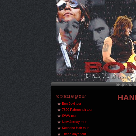
ЭНЦИКЛОПЕ
HAND
Bon Jovi tour
7800 Fahrenheit tour
SWW tour
New Jersey tour
Keep the faith tour
These days tour