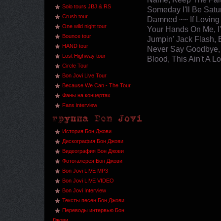
Solo tours JBJ & RS
Someday I'll Be Satu
Crush tour
Damned ~~ If Loving 
One wild night tour
Your Hands On Me, I
Bounce tour
Jumpin' Jack Flash, 
HAND tour
Never Say Goodbye, A
Lost Highway tour
Blood, This Ain't A 
Circle Tour
Bon Jovi Live Tour
Because We Can - The Tour
Фаны на концертах
Fans interview
История Бон Джови
Дискография Бон Джови
Видеография Бон Джови
Фотогалерея Бон Джови
Bon Jovi LIVE MP3
Bon Jovi LIVE VIDEO
Bon Jovi Interview
Тексты песен Бон Джови
Переводы интервью Бон
Джови