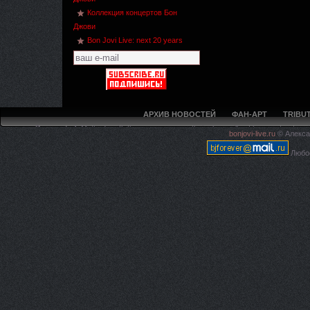
Коллекция концертов Бон
Джови
Bon Jovi Live: next 20 years
АРХИВ НОВОСТЕЙ
ФАН-АРТ
TRIBUT
Deprecated
: Methods with the same name as their class will not be constructors 
bonjovi-live.ru
© Алекса
live.ru/5ca594f97e4225c620
Любое