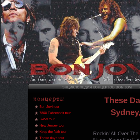
ЭНЦИКЛОПЕДИЯ КОНЦЕРТОВ BON JOVI
These Da
Bon Jovi tour
Sydney,
7800 Fahrenheit tour
SWW tour
New Jersey tour
Keep the faith tour
Rockin' All Over The
These days tour
Name, Keep The Faith