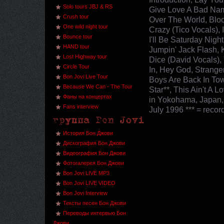
Solo tours JBJ & RS
Give Love A Bad Nam
Crush tour
Over The World, Blo
One wild night tour
Crazy (Tico Vocals),
Bounce tour
I'll Be Saturday Nigh
HAND tour
Jumpin' Jack Flash, K
Lost Highway tour
Dice (David Vocals),
Circle Tour
In, Hey God, Stranger
Bon Jovi Live Tour
Boys Are Back In Tow
Because We Can - The Tour
Star**, This Ain't A 
Фаны на концертах
in Yokohama, Japan, 
Fans interview
July 1996 *** = reco
История Бон Джови
Дискография Бон Джови
Видеография Бон Джови
Фотогалерея Бон Джови
Bon Jovi LIVE MP3
Bon Jovi LIVE VIDEO
Bon Jovi Interview
Тексты песен Бон Джови
Переводы интервью Бон
Джови