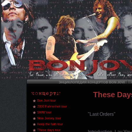
ЭНЦИКЛОПЕДИЯ КОНЦЕРТОВ BON JOVI
These Day
Bon Jovi tour
7800 Fahrenheit tour
SWW tour
"Last Orders"
New Jersey tour
Keep the faith tour
These days tour
Introduction, Lay Yo