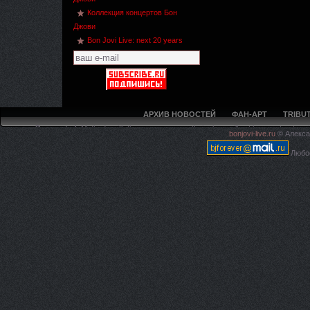
Коллекция концертов Бон
Джови
Bon Jovi Live: next 20 years
АРХИВ НОВОСТЕЙ
ФАН-АРТ
TRIBUT
Deprecated
: Methods with the same name as their class will not be constructors 
bonjovi-live.ru
© Алекса
live.ru/5ca594f97e4225c620
Любое