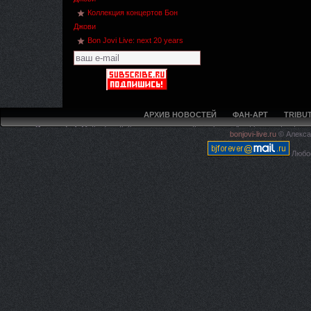
Коллекция концертов Бон
Джови
Bon Jovi Live: next 20 years
АРХИВ НОВОСТЕЙ
ФАН-АРТ
TRIBUT
Deprecated
: Methods with the same name as their class will not be constructors 
bonjovi-live.ru
© Алекса
live.ru/5ca594f97e4225c620
Любое