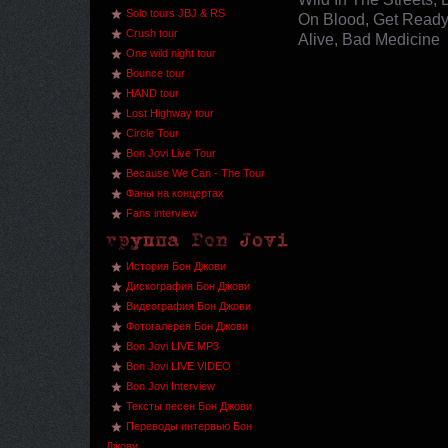
Solo tours JBJ & RS
On Blood, Get Ready
Crush tour
Alive, Bad Medicine
One wild night tour
Bounce tour
HAND tour
Lost Highway tour
Circle Tour
Bon Jovi Live Tour
Because We Can - The Tour
Фаны на концертах
Fans interview
История Бон Джови
Дискография Бон Джови
Видеография Бон Джови
Фотогалерея Бон Джови
Bon Jovi LIVE MP3
Bon Jovi LIVE VIDEO
Bon Jovi Interview
Тексты песен Бон Джови
Переводы интервью Бон
Джови