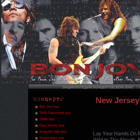
ЭНЦИКЛОПЕДИЯ КОНЦЕРТОВ BON JOVI
New Jersey
Bon Jovi tour
7800 Fahrenheit tour
SWW tour
New Jersey tour
Keep the faith tour
Lay Your Hands On 
These days tour
Wild In The Streets, 