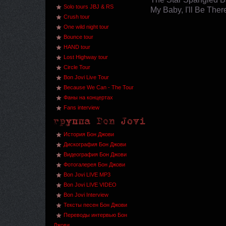
Solo tours JBJ & RS
My Baby, I'll Be Ther
Crush tour
One wild night tour
Bounce tour
HAND tour
Lost Highway tour
Circle Tour
Bon Jovi Live Tour
Because We Can - The Tour
Фаны на концертах
Fans interview
История Бон Джови
Дискография Бон Джови
Видеография Бон Джови
Фотогалерея Бон Джови
Bon Jovi LIVE MP3
Bon Jovi LIVE VIDEO
Bon Jovi Interview
Тексты песен Бон Джови
Переводы интервью Бон
Джови