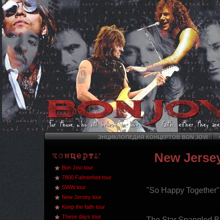
ЭНЦИКЛОПЕДИЯ КОНЦЕРТОВ BON JOVI
New Jersey
Bon Jovi tour
7800 Fahrenheit tour
SWW tour
"So Happy Together"
New Jersey tour
Keep the faith tour
These days tour
The Star Spangled B