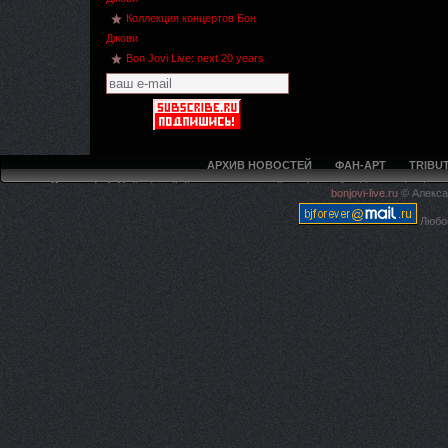
Коллекция концертов Бон
Джови
Bon Jovi Live: next 20 years
АРХИВ НОВОСТЕЙ
ФАН-АРТ
TRIBUT
Deprecated
: Methods with the same name as their class will not be constructors 
bonjovi-live.ru
© Алекса
live.ru/5ca594f97e4225c620
Любое